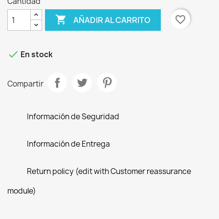
Cantidad

favorite_border
AÑADIR AL CARRITO

En stock
Compartir
Información de Seguridad
Información de Entrega
Return policy (edit with Customer reassurance
module)