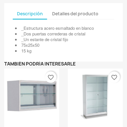
Descripción
Detalles del producto
_Estructura acero esmaltado en blanco
_Dos puertas correderas de cristal
_Un estante de cristal fijo
75x25x50
15 kg
TAMBIÉN PODRÍA INTERESARLE
favorite_border
favorite_border