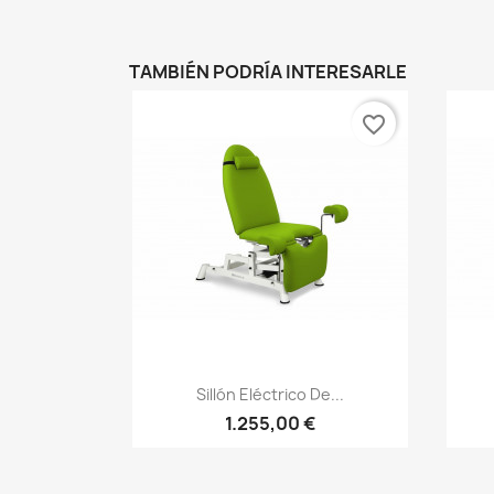
TAMBIÉN PODRÍA INTERESARLE
favorite_border
Vista rápida

Sillón Eléctrico De...
1.255,00 €