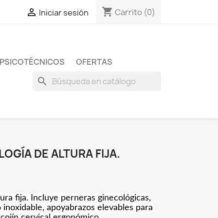
shopping_cart

Carrito
(0)
Iniciar sesión
 PSICOTÉCNICOS
OFERTAS
search
LOGÍA DE ALTURA FIJA.
tura fija. Incluye perneras ginecológicas,
o inoxidable, apoyabrazos elevables para
y cojín cervical ergonómico.