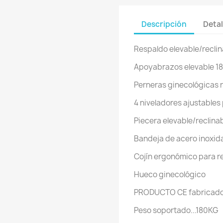
Descripción
Detal
Respaldo elevable/reclin
Apoyabrazos elevable 18
Perneras ginecológicas r
4 niveladores ajustables
Piecera elevable/reclina
Bandeja de acero inoxidab
Cojín ergonómico para re
Hueco ginecológico
PRODUCTO CE fabricado
Peso soportado...180KG