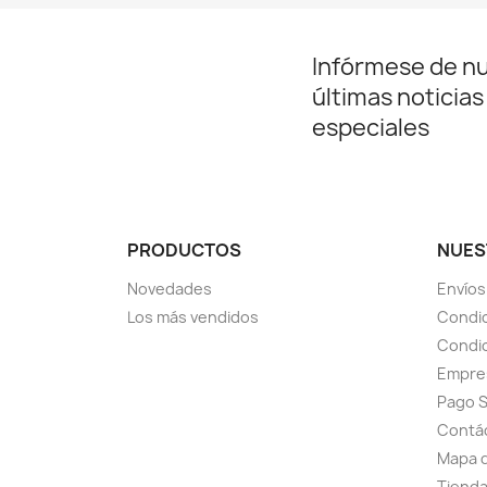
Infórmese de n
últimas noticias
especiales
PRODUCTOS
NUES
Novedades
Envíos
Los más vendidos
Condic
Condic
Empre
Pago 
Contá
Mapa d
Tiend