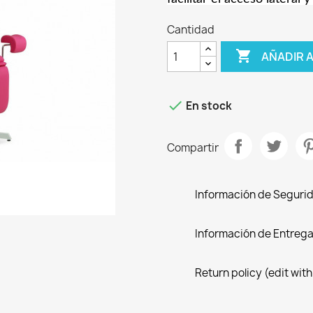
Cantidad

AÑADIR 

En stock
Compartir
Información de Seguri
Información de Entreg
Return policy (edit wi