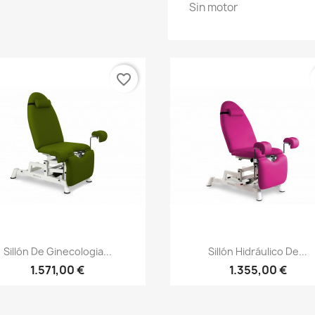
Sin motor
favorite_border
Vista rápida
Vista rápida


Sillón De Ginecologia...
Sillón Hidráulico De...
1.571,00 €
1.355,00 €