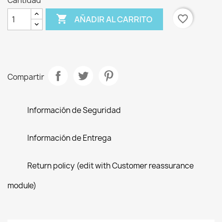
Cantidad

favorite_border
AÑADIR AL CARRITO
Compartir
Información de Seguridad
Información de Entrega
Return policy (edit with Customer reassurance
module)