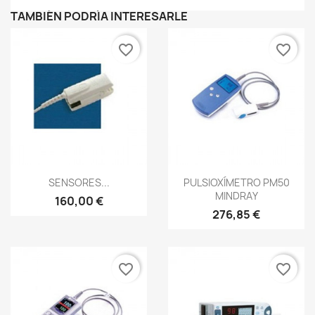
TAMBIÉN PODRÍA INTERESARLE
favorite_border
favorite_border
Vista rápida
Vista rápida


SENSORES...
PULSIOXÍMETRO PM50
MINDRAY
160,00 €
276,85 €
favorite_border
favorite_border