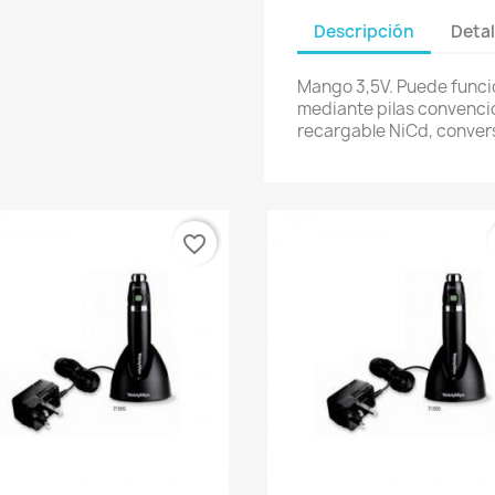
Descripción
Detal
Mango 3,5V. Puede funcio
mediante pilas convencio
recargable NiCd, convers
favorite_border