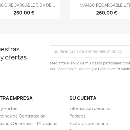
Vista rápida
Vista rápida


GO RECARGABLE 3,5 V DE...
MANGO RECARGABLE LIT
260,00 €
260,00 €
uestras
 y ofertas
Mediante el envío de mis datos personales conf
las Condiciones Legales y la Política de Privaci
TRA EMPRESA
SU CUENTA
 y Portes
Información personal
iones de Contratación
Pedidos
iones Generales - Privacidad
Facturas por abono