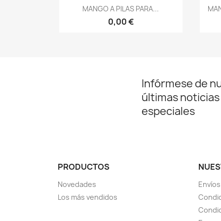
Vista rápida

MANGO A PILAS PARA...
MAN
0,00 €
Infórmese de n
últimas noticias
especiales
PRODUCTOS
NUES
Novedades
Envíos
Los más vendidos
Condic
Condic