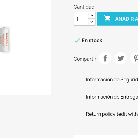
Cantidad

AÑADIR 

En stock
Compartir
Información de Seguri
Información de Entreg
Return policy (edit wi