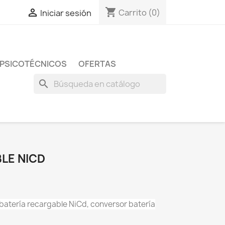
shopping_cart

Carrito
(0)
Iniciar sesión
 PSICOTÉCNICOS
OFERTAS
search
LE NICD
batería recargable NiCd, conversor batería