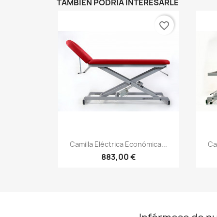
TAMBIÉN PODRÍA INTERESARLE
favorite_border
Vista rápida

Camilla Eléctrica Económica...
Ca
883,00 €