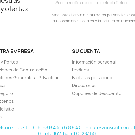
uestras
 y ofertas
Mediante el envío de mis datos personales conf
las Condiciones Legales y la Política de Privaci
TRA EMPRESA
SU CUENTA
 y Portes
Información personal
iones de Contratación
Pedidos
iones Generales - Privacidad
Facturas por abono
sa
Direcciones
Seguro
Cupones de descuento
ctenos
el sitio
as
ario, S.L. - CIF: ES B 4 5 6 6 8 8 4 5 - Empresa inscrita en el
0, folio 162, hoja TO-28360.