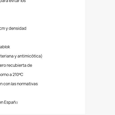
para evitar los
cm y densidad
mablok
teriana y antimicótica)
ero recubierta de
horno a 210ºC
n con las normativas
en Españ
a