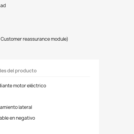
dad
a
th Customer reassurance module)
les del producto
iante motor eléctrico
amiento lateral
able en negativo