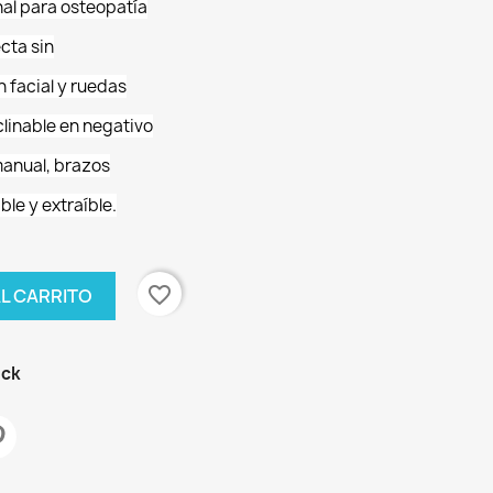
nal para osteopatía
cta sin
 facial y ruedas
linable en negativo
manual, brazos
ble y extraíble.
favorite_border
AL CARRITO
ock