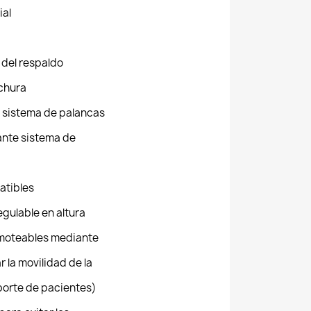
ial
 del respaldo
nchura
e sistema de palancas
ante sistema de
atibles
egulable en altura
moteables mediante
r la movilidad de la
sporte de pacientes)