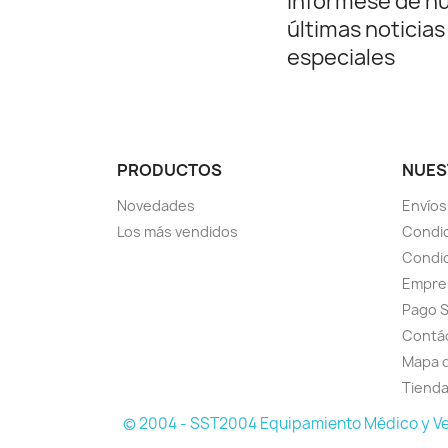
Infórmese de n
últimas noticias
especiales
PRODUCTOS
NUES
Novedades
Envíos
Los más vendidos
Condic
Condic
Empre
Pago 
Contá
Mapa d
Tiend
© 2004 - SST2004 Equipamiento Médico y Veterin