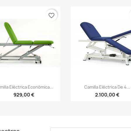
favorite_border
Vista rápida
Vista rápida


milla Eléctrica Económica...
Camilla Eléctrica De 4...
929,00 €
2.100,00 €